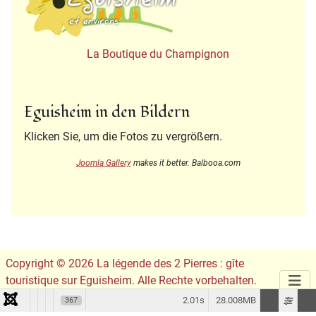
La Boutique du Champignon
Eguisheim in den Bildern
Klicken Sie, um die Fotos zu vergrößern.
Joomla Gallery
makes it better. Balbooa.com
Copyright © 2026 La légende des 2 Pierres : gîte
touristique sur Eguisheim. Alle Rechte vorbehalten.
Conception du site :
Leslie Infographie
2.01s
28.008MB
367