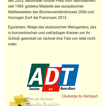
seit 2003, Nationaler Großer Preis vom fleurissement
seit 1989, goldene Medaille des europäischen
Wettbewerbes des Blumenverständnisses 2006 und
Vorzogen Dorf der Franzosen 2013...
Eguisheim, Wiege des elsässischen Weingartens, das
in konzentrischen und vielfarbigen Kreisen um ihr
Schloß gewickelt ist, rechnet ihre Titel von Adel nicht
mehr.
Tourisme en Hau
Office de Tourisme
L'Auberge du Rempart