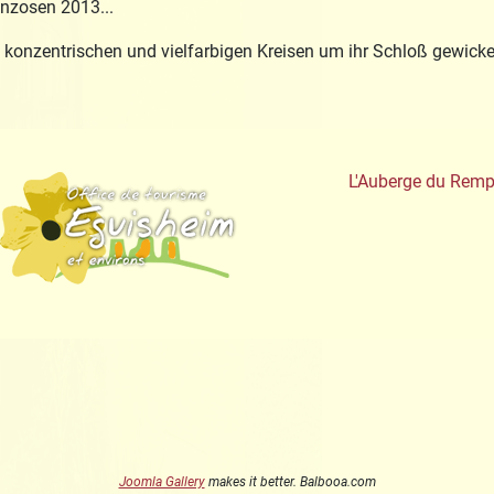
nzosen 2013...
onzentrischen und vielfarbigen Kreisen um ihr Schloß gewickelt i
aute-Alsace
Office de Tourisme
L'Auberge du Remp
Joomla Gallery
makes it better. Balbooa.com