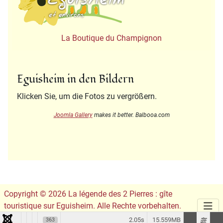
La Boutique du Champignon
Eguisheim in den Bildern
Klicken Sie, um die Fotos zu vergrößern.
Joomla Gallery
makes it better. Balbooa.com
Copyright © 2026 La légende des 2 Pierres : gîte
touristique sur Eguisheim. Alle Rechte vorbehalten.
Conception du site :
Leslie Infographie
2.05s
15.559MB
363