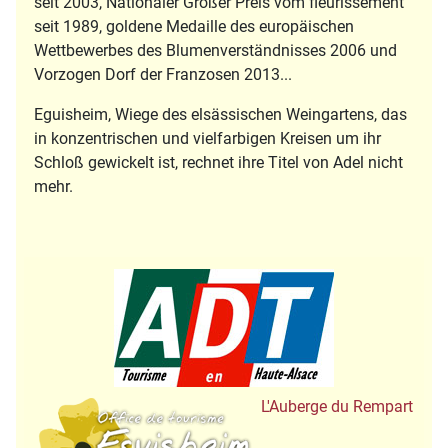
seit 2003, Nationaler Großer Preis vom fleurissement
seit 1989, goldene Medaille des europäischen
Wettbewerbes des Blumenverständnisses 2006 und
Vorzogen Dorf der Franzosen 2013...
Eguisheim, Wiege des elsässischen Weingartens, das
in konzentrischen und vielfarbigen Kreisen um ihr
Schloß gewickelt ist, rechnet ihre Titel von Adel nicht
mehr.
Tourisme en Hau
Office de Tourisme
L'Auberge du Rempart