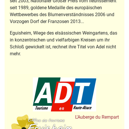
seit 2003, Nationaler Großer Preis vom fleurissement
seit 1989, goldene Medaille des europäischen
Wettbewerbes des Blumenverständnisses 2006 und
Vorzogen Dorf der Franzosen 2013...
Eguisheim, Wiege des elsässischen Weingartens, das
in konzentrischen und vielfarbigen Kreisen um ihr
Schloß gewickelt ist, rechnet ihre Titel von Adel nicht
mehr.
Tourisme en Hau
Office de Tourisme
L'Auberge du Rempart