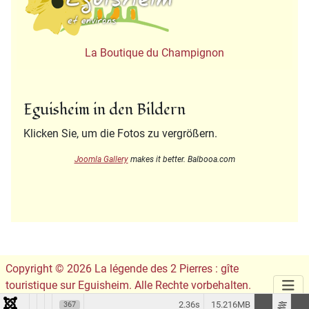
La Boutique du Champignon
Eguisheim in den Bildern
Klicken Sie, um die Fotos zu vergrößern.
Joomla Gallery
makes it better. Balbooa.com
Copyright © 2026 La légende des 2 Pierres : gîte
touristique sur Eguisheim. Alle Rechte vorbehalten.
Conception du site :
Leslie Infographie
2.36s
15.216MB
367