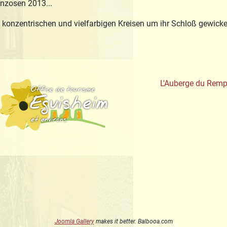
nzosen 2013...
onzentrischen und vielfarbigen Kreisen um ihr Schloß gewickelt i
aute-Alsace
Office de Tourisme
L'Auberge du Remp
Joomla Gallery
makes it better. Balbooa.com